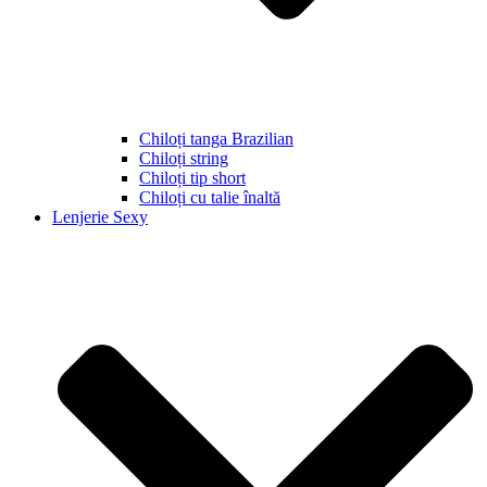
Chiloți tanga Brazilian
Chiloți string
Chiloți tip short
Chiloți cu talie înaltă
Lenjerie Sexy