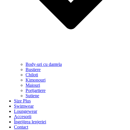
Body-uri cu dantela
Bustiere
Chiloti
Kimonouri
Maiouri
Portjartiere
Sutiene
Size Plus
Swimwear
Loungewear
Accesorii
Îngrijirea lenjeriei
Contact