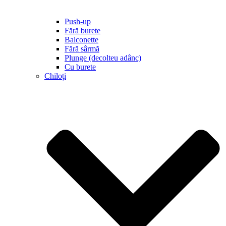
Push-up
Fără burete
Balconette
Fără sârmă
Plunge (decolteu adânc)
Cu burete
Chiloți