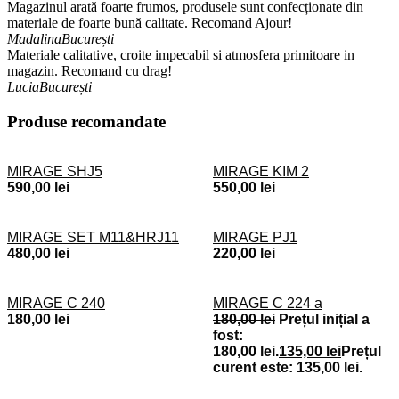
Magazinul arată foarte frumos, produsele sunt confecționate din
materiale de foarte bună calitate. Recomand Ajour!
Madalina
București
Materiale calitative, croite impecabil si atmosfera primitoare in
magazin. Recomand cu drag!
Lucia
București
Produse recomandate
MIRAGE SHJ5
MIRAGE KIM 2
590,00
lei
550,00
lei
MIRAGE SET M11&HRJ11
MIRAGE PJ1
480,00
lei
220,00
lei
MIRAGE C 240
MIRAGE C 224 a
180,00
lei
180,00
lei
Prețul inițial a
fost:
180,00 lei.
135,00
lei
Prețul
curent este: 135,00 lei.