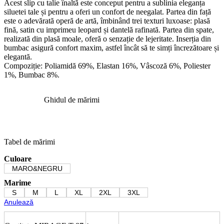
Acest slip cu talie înaltă este conceput pentru a sublinia eleganța
siluetei tale și pentru a oferi un confort de neegalat. Partea din față
este o adevărată operă de artă, îmbinând trei texturi luxoase: plasă
fină, satin cu imprimeu leopard și dantelă rafinată. Partea din spate,
realizată din plasă moale, oferă o senzație de lejeritate. Inserția din
bumbac asigură confort maxim, astfel încât să te simți încrezătoare și
elegantă.
Compoziție: Poliamidă 69%, Elastan 16%, Vâscoză 6%, Poliester
1%, Bumbac 8%.
Ghidul de mărimi
Tabel de mărimi
Culoare
MARO&NEGRU
Marime
S
M
L
XL
2XL
3XL
Anulează