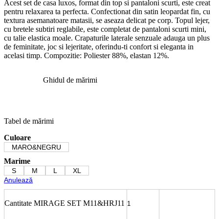
Acest set de casa luxos, format din top si pantaloni scurti, este creat
pentru relaxarea ta perfecta. Confectionat din satin leopardat fin, cu
textura asemanatoare matasii, se aseaza delicat pe corp. Topul lejer,
cu bretele subtiri reglabile, este completat de pantaloni scurti mini,
cu talie elastica moale. Crapaturile laterale senzuale adauga un plus
de feminitate, joc si lejeritate, oferindu-ti confort si eleganta in
acelasi timp. Compozitie: Poliester 88%, elastan 12%.
Ghidul de mărimi
Tabel de mărimi
Culoare
MARO&NEGRU
Marime
S
M
L
XL
Anulează
Cantitate MIRAGE SET M11&HRJ11