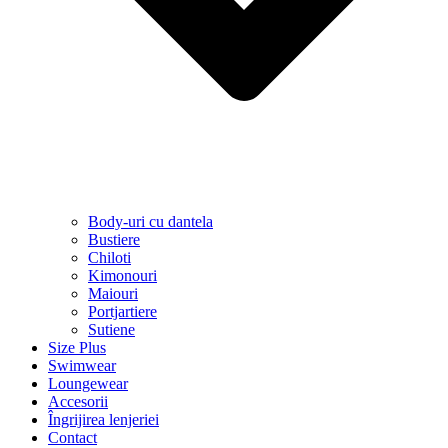
Body-uri cu dantela
Bustiere
Chiloti
Kimonouri
Maiouri
Portjartiere
Sutiene
Size Plus
Swimwear
Loungewear
Accesorii
Îngrijirea lenjeriei
Contact