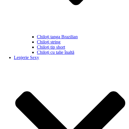
Chiloți tanga Brazilian
Chiloți string
Chiloți tip short
Chiloți cu talie înaltă
Lenjerie Sexy