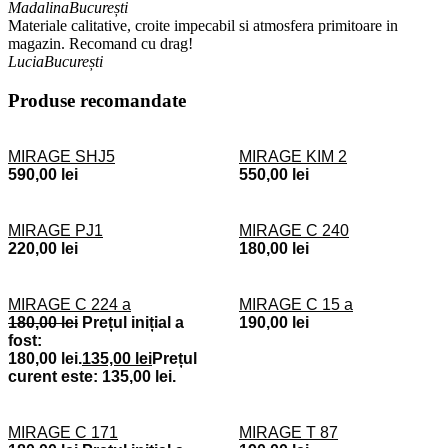
Madalina
București
Materiale calitative, croite impecabil si atmosfera primitoare in
magazin. Recomand cu drag!
Lucia
București
Produse recomandate
MIRAGE SHJ5
MIRAGE KIM 2
590,00
lei
550,00
lei
MIRAGE PJ1
MIRAGE C 240
220,00
lei
180,00
lei
MIRAGE C 224 a
MIRAGE C 15 a
180,00
lei
Prețul inițial a
190,00
lei
fost:
180,00 lei.
135,00
lei
Prețul
curent este: 135,00 lei.
MIRAGE C 171
MIRAGE T 87