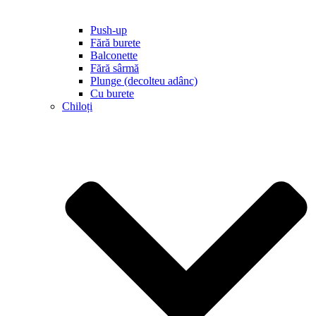
Push-up
Fără burete
Balconette
Fără sârmă
Plunge (decolteu adânc)
Cu burete
Chiloți