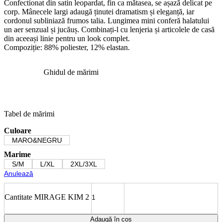
Confectionat din satin leopardat, fin ca mătasea, se așază delicat pe
corp. Mânecele largi adaugă ținutei dramatism și eleganță, iar
cordonul subliniază frumos talia. Lungimea mini conferă halatului
un aer senzual și jucăuș. Combinați-l cu lenjeria și articolele de casă
din aceeași linie pentru un look complet.
Compoziție: 88% poliester, 12% elastan.
Ghidul de mărimi
Tabel de mărimi
Culoare
MARO&NEGRU
Marime
S/M
L/XL
2XL/3XL
Anulează
Cantitate MIRAGE KIM 2
Adaugă în coș