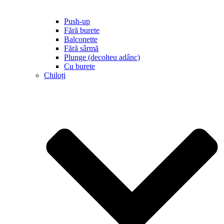
Push-up
Fără burete
Balconette
Fără sârmă
Plunge (decolteu adânc)
Cu burete
Chiloți