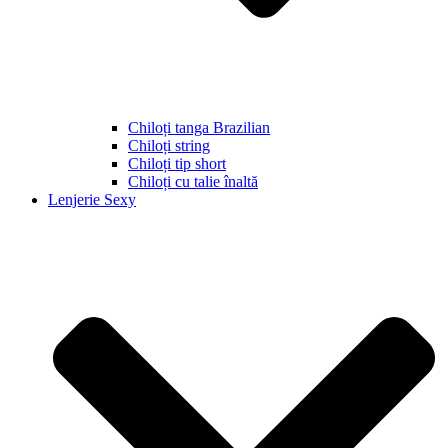
Chiloți tanga Brazilian
Chiloți string
Chiloți tip short
Chiloți cu talie înaltă
Lenjerie Sexy