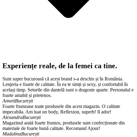
Experiențe reale, de la femei ca tine.
Sunt super bucuroasă că acest brand s-a deschis și în România.
Lenjeria e foarte de calitate. În ea te simți și sexy, și confortabil în
același timp. Seturile din dantelă sunt o dragoste aparte. Personalul e
foarte amabil și prietenos.
Anneti
București
Foarte frumoase toate produsele din acest magazin. O calitate
impecabila. Am luat un body, Reflexion, superb! Il ador!
Alexandra
București
Magazinul arată foarte frumos, produsele sunt confecționate din
materiale de foarte bună calitate. Recomand Ajour!
Madalina
București