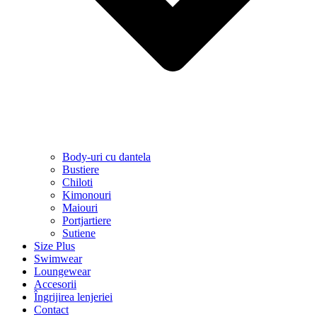
Body-uri cu dantela
Bustiere
Chiloti
Kimonouri
Maiouri
Portjartiere
Sutiene
Size Plus
Swimwear
Loungewear
Accesorii
Îngrijirea lenjeriei
Contact