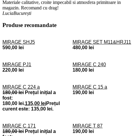
Materiale calitative, croite impecabil si atmosfera primitoare in
magazin. Recomand cu drag!
Lucia
București
Produse recomandate
MIRAGE SHJ5
MIRAGE SET M11&HRJ11
590,00
lei
480,00
lei
MIRAGE PJ1
MIRAGE C 240
220,00
lei
180,00
lei
MIRAGE C 224 a
MIRAGE C 15 a
180,00
lei
Prețul inițial a
190,00
lei
fost:
180,00 lei.
135,00
lei
Prețul
curent este: 135,00 lei.
MIRAGE C 171
MIRAGE T 87
180,00
lei
Prețul inițial a
190,00
lei