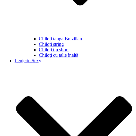
Chiloți tanga Brazilian
Chiloți string
Chiloți tip short
Chiloți cu talie înaltă
Lenjerie Sexy