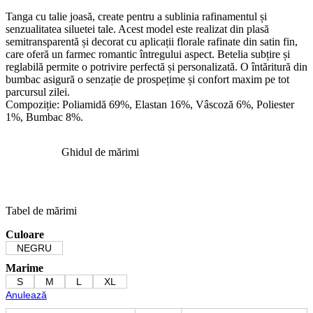
Tanga cu talie joasă, create pentru a sublinia rafinamentul și
senzualitatea siluetei tale. Acest model este realizat din plasă
semitransparentă și decorat cu aplicații florale rafinate din satin fin,
care oferă un farmec romantic întregului aspect. Betelia subțire și
reglabilă permite o potrivire perfectă și personalizată. O întăritură din
bumbac asigură o senzație de prospețime și confort maxim pe tot
parcursul zilei.
Compoziție: Poliamidă 69%, Elastan 16%, Vâscoză 6%, Poliester
1%, Bumbac 8%.
Ghidul de mărimi
Tabel de mărimi
Culoare
NEGRU
Marime
S
M
L
XL
Anulează