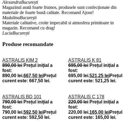
Alexandra
București
Magazinul arată foarte frumos, produsele sunt confecționate din
materiale de foarte bună calitate. Recomand Ajour!
Madalina
București
Materiale calitative, croite impecabil si atmosfera primitoare in
magazin. Recomand cu drag!
Lucia
București
Produse recomandate
ASTRALIS KIM 2
ASTRALIS K 81
890,00
lei
Prețul inițial a
695,00
lei
Prețul inițial a
fost:
fost:
890,00 lei.
667,50
lei
Prețul
695,00 lei.
521,25
lei
Prețul
curent este: 667,50 lei.
curent este: 521,25 lei.
ASTRALIS BD 101
ASTRALIS C 178
790,00
lei
Prețul inițial a
220,00
lei
Prețul inițial a
fost:
fost:
790,00 lei.
592,50
lei
Prețul
220,00 lei.
165,00
lei
Prețul
curent este: 592,50 lei.
curent este: 165,00 lei.