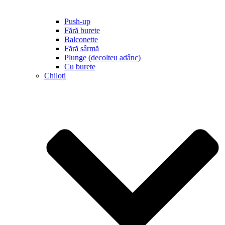
Push-up
Fără burete
Balconette
Fără sârmă
Plunge (decolteu adânc)
Cu burete
Chiloți