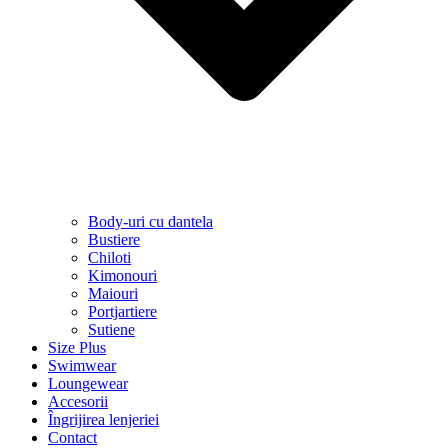
Body-uri cu dantela
Bustiere
Chiloti
Kimonouri
Maiouri
Portjartiere
Sutiene
Size Plus
Swimwear
Loungewear
Accesorii
Îngrijirea lenjeriei
Contact