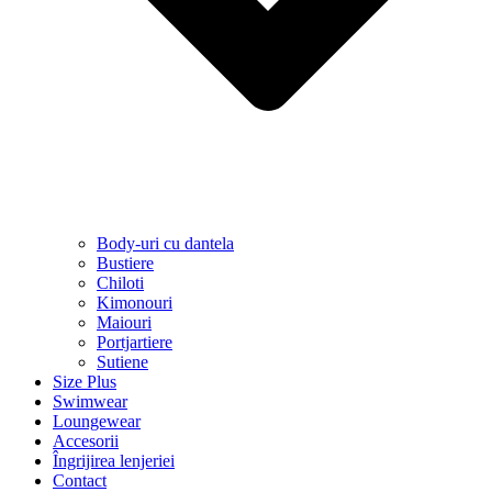
Body-uri cu dantela
Bustiere
Chiloti
Kimonouri
Maiouri
Portjartiere
Sutiene
Size Plus
Swimwear
Loungewear
Accesorii
Îngrijirea lenjeriei
Contact