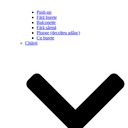
Push-up
Fără burete
Balconette
Fără sârmă
Plunge (decolteu adânc)
Cu burete
Chiloți