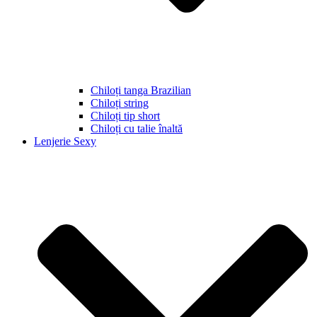
Chiloți tanga Brazilian
Chiloți string
Chiloți tip short
Chiloți cu talie înaltă
Lenjerie Sexy