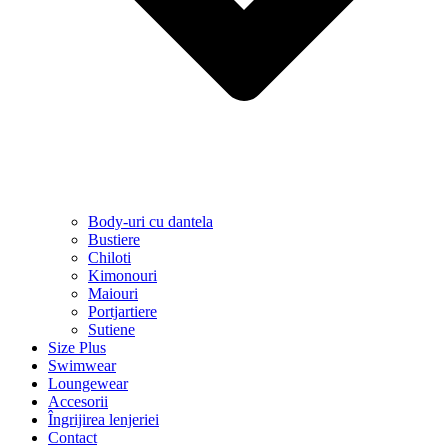
Body-uri cu dantela
Bustiere
Chiloti
Kimonouri
Maiouri
Portjartiere
Sutiene
Size Plus
Swimwear
Loungewear
Accesorii
Îngrijirea lenjeriei
Contact