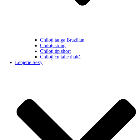
Chiloți tanga Brazilian
Chiloți string
Chiloți tip short
Chiloți cu talie înaltă
Lenjerie Sexy