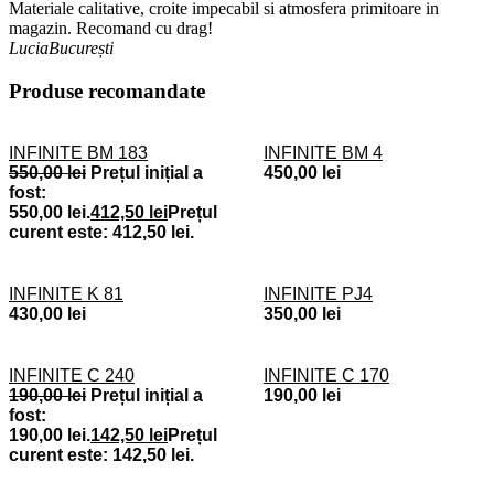
Materiale calitative, croite impecabil si atmosfera primitoare in
magazin. Recomand cu drag!
Lucia
București
Produse recomandate
INFINITE BM 183
INFINITE BM 4
550,00
lei
Prețul inițial a
450,00
lei
fost:
550,00 lei.
412,50
lei
Prețul
curent este: 412,50 lei.
INFINITE K 81
INFINITE PJ4
430,00
lei
350,00
lei
INFINITE C 240
INFINITE C 170
190,00
lei
Prețul inițial a
190,00
lei
fost:
190,00 lei.
142,50
lei
Prețul
curent este: 142,50 lei.