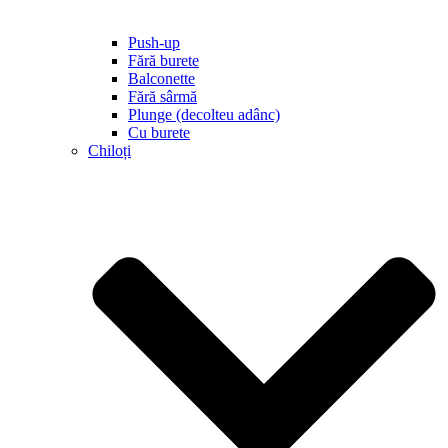
Push-up
Fără burete
Balconette
Fără sârmă
Plunge (decolteu adânc)
Cu burete
Chiloți