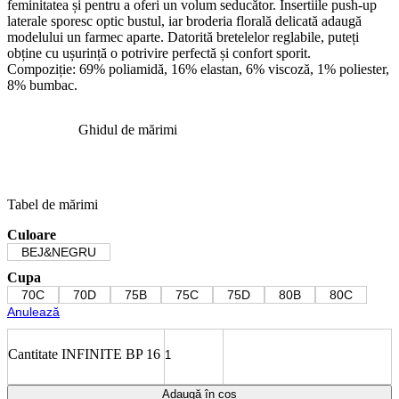
feminitatea și pentru a oferi un volum seducător. Insertiile push-up
laterale sporesc optic bustul, iar broderia florală delicată adaugă
modelului un farmec aparte. Datorită bretelelor reglabile, puteți
obține cu ușurință o potrivire perfectă și confort sporit.
Compoziție: 69% poliamidă, 16% elastan, 6% viscoză, 1% poliester,
8% bumbac.
Ghidul de mărimi
Tabel de mărimi
Culoare
BEJ&NEGRU
Cupa
70C
70D
75B
75C
75D
80B
80C
Anulează
Cantitate INFINITE BP 16
Adaugă în coș