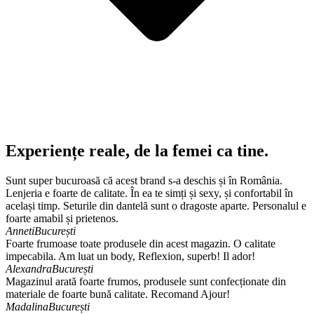
Experiențe reale, de la femei ca tine.
Sunt super bucuroasă că acest brand s-a deschis și în România.
Lenjeria e foarte de calitate. În ea te simți și sexy, și confortabil în
același timp. Seturile din dantelă sunt o dragoste aparte. Personalul e
foarte amabil și prietenos.
Anneti
București
Foarte frumoase toate produsele din acest magazin. O calitate
impecabila. Am luat un body, Reflexion, superb! Il ador!
Alexandra
București
Magazinul arată foarte frumos, produsele sunt confecționate din
materiale de foarte bună calitate. Recomand Ajour!
Madalina
București