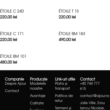
ÉTOILE C 240
ÉTOILE T 15
220,00
lei
220,00
lei
ÉTOILE C 171
ÉTOILE BM 183
220,00
lei
490,00
lei
ÉTOILE BM 101
480,00
lei
Companie
Producție
Link-uri utile
Contact
Despre Ajour
Modelele
Plata și
+40 744 777
noastre
transport
615
Contact
Avantaje
Politica de
contact@ajour.ro
retur
Jolie Ville, Erou
Calitate
Termeni și
Iancu Nicolae,