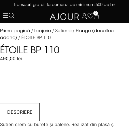
Transport gratuit la comenzi de minimum 500 de Lei
0
Prima pagină
/
Lenjerie
/
Sutiene
/
Plunge (decolteu
adânc)
/ ÉTOILE BP 110
ÉTOILE BP 110
490,00
lei
DESCRIERE
Sutien crem cu burete și balene. Realizat din plasă și