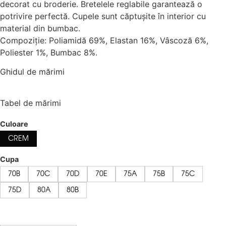
decorat cu broderie. Bretelele reglabile garantează o
potrivire perfectă. Cupele sunt căptușite în interior cu
material din bumbac.
Compoziție: Poliamidă 69%, Elastan 16%, Vâscoză 6%,
Poliester 1%, Bumbac 8%.
Ghidul de mărimi
Tabel de mărimi
Culoare
CREM
Cupa
70B
70C
70D
70E
75A
75B
75C
75D
80A
80B