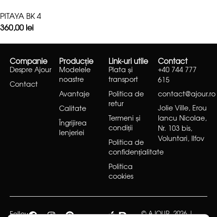
PITAYA BK 4
360,00
lei
Companie
Producție
Link-uri utile
Contact
Despre Ajour
Modelele
Plata și
+40 744 777
noastre
transport
615
Contact
Avantaje
Politica de
contact@ajour.ro
retur
Jolie Ville, Erou
Calitate
Termeni și
Iancu Nicolae,
Îngrijirea
condiții
Nr. 103 bis,
lenjeriei
Voluntari, Ilfov
Politica de
confidențialitate
Politica
cookies
Follow
© AJOUR, 2026 |