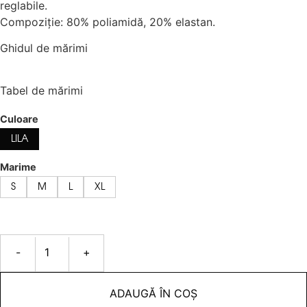
reglabile.
Compoziție: 80% poliamidă, 20% elastan.
Ghidul de mărimi
Tabel de mărimi
Culoare
LILA
Marime
S
M
L
XL
-
+
ADAUGĂ ÎN COȘ