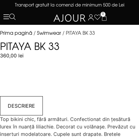
Transport gratuit la comenzi de minimum 500 de Lei
0
Prima pagină
/
Swimwear
/ PITAYA BK 33
PITAYA BK 33
360,00
lei
DESCRIERE
Top bikini chic, fără armături. Confectionat din țesătură
lurex în nuanță liliachie. Decorat cu volănașe. Prevăzut cu
inserturi modelatoare. Cupele sunt drapate. Bretele