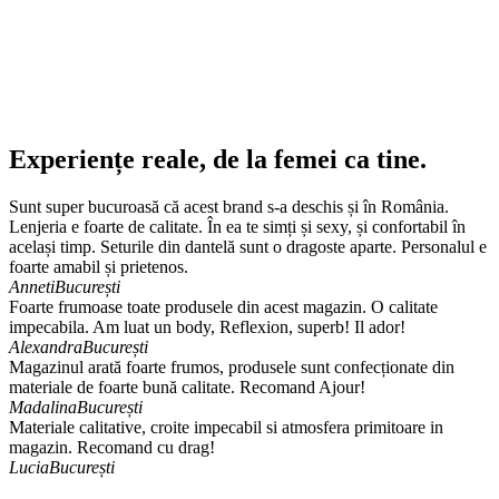
Experiențe reale, de la femei ca tine.
Sunt super bucuroasă că acest brand s-a deschis și în România.
Lenjeria e foarte de calitate. În ea te simți și sexy, și confortabil în
același timp. Seturile din dantelă sunt o dragoste aparte. Personalul e
foarte amabil și prietenos.
Anneti
București
Foarte frumoase toate produsele din acest magazin. O calitate
impecabila. Am luat un body, Reflexion, superb! Il ador!
Alexandra
București
Magazinul arată foarte frumos, produsele sunt confecționate din
materiale de foarte bună calitate. Recomand Ajour!
Madalina
București
Materiale calitative, croite impecabil si atmosfera primitoare in
magazin. Recomand cu drag!
Lucia
București