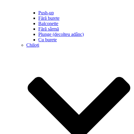
Push-up
Fără burete
Balconette
Fără sârmă
Plunge (decolteu adânc)
Cu burete
Chiloți