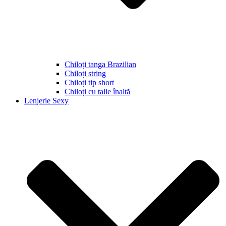
Chiloți tanga Brazilian
Chiloți string
Chiloți tip short
Chiloți cu talie înaltă
Lenjerie Sexy