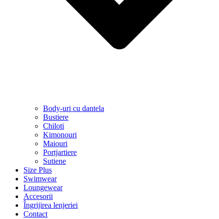
Body-uri cu dantela
Bustiere
Chiloti
Kimonouri
Maiouri
Portjartiere
Sutiene
Size Plus
Swimwear
Loungewear
Accesorii
Îngrijirea lenjeriei
Contact