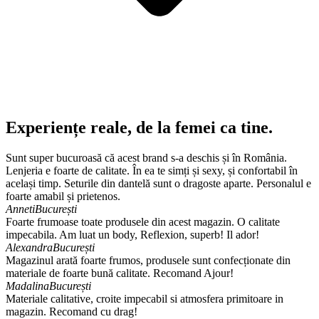
Experiențe reale, de la femei ca tine.
Sunt super bucuroasă că acest brand s-a deschis și în România.
Lenjeria e foarte de calitate. În ea te simți și sexy, și confortabil în
același timp. Seturile din dantelă sunt o dragoste aparte. Personalul e
foarte amabil și prietenos.
Anneti
București
Foarte frumoase toate produsele din acest magazin. O calitate
impecabila. Am luat un body, Reflexion, superb! Il ador!
Alexandra
București
Magazinul arată foarte frumos, produsele sunt confecționate din
materiale de foarte bună calitate. Recomand Ajour!
Madalina
București
Materiale calitative, croite impecabil si atmosfera primitoare in
magazin. Recomand cu drag!