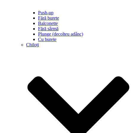
Push-up
Fără burete
Balconette
Fără sârmă
Plunge (decolteu adânc)
Cu burete
Chiloți