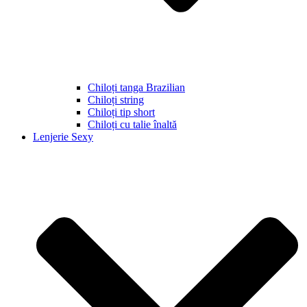
Chiloți tanga Brazilian
Chiloți string
Chiloți tip short
Chiloți cu talie înaltă
Lenjerie Sexy