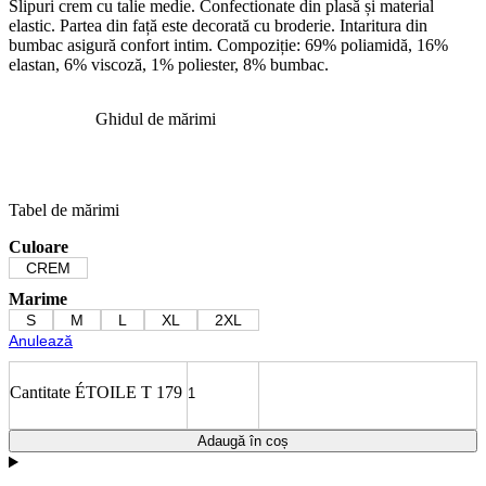
Slipuri crem cu talie medie. Confectionate din plasă și material
elastic. Partea din față este decorată cu broderie. Intaritura din
bumbac asigură confort intim. Compoziție: 69% poliamidă, 16%
elastan, 6% viscoză, 1% poliester, 8% bumbac.
Ghidul de mărimi
Tabel de mărimi
Culoare
CREM
Marime
S
M
L
XL
2XL
Anulează
Cantitate ÉTOILE T 179
Adaugă în coș