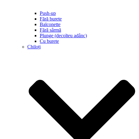
Push-up
Fără burete
Balconette
Fără sârmă
Plunge (decolteu adânc)
Cu burete
Chiloți