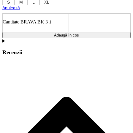
S
M
L
XL
Anulează
Cantitate BRAVA BK 3
Adaugă în coș
Recenzii