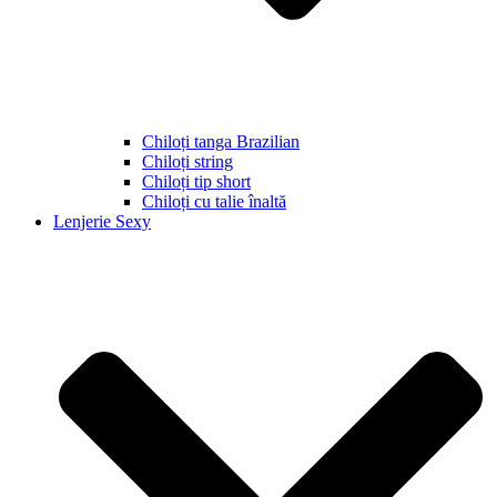
Chiloți tanga Brazilian
Chiloți string
Chiloți tip short
Chiloți cu talie înaltă
Lenjerie Sexy