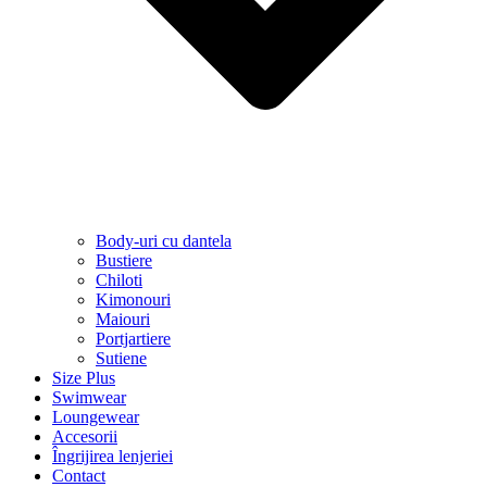
Body-uri cu dantela
Bustiere
Chiloti
Kimonouri
Maiouri
Portjartiere
Sutiene
Size Plus
Swimwear
Loungewear
Accesorii
Îngrijirea lenjeriei
Contact