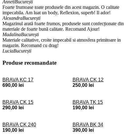
Anneti
București
Foarte frumoase toate produsele din acest magazin. O calitate
impecabila. Am luat un body, Reflexion, superb! Il ador!
Alexandra
București
Magazinul arată foarte frumos, produsele sunt confecționate din
materiale de foarte bună calitate. Recomand Ajour!
Madalina
București
Materiale calitative, croite impecabil si atmosfera primitoare in
magazin. Recomand cu drag!
Lucia
București
Produse recomandate
BRAVA KC 17
BRAVA CK 12
690,00
lei
250,00
lei
BRAVA CK 15
BRAVA TK 15
290,00
lei
190,00
lei
BRAVA CK 240
BRAVA BK 34
190,00
lei
390,00
lei