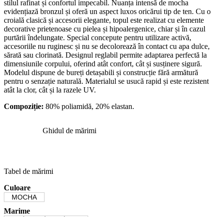
stilul rafinat și confortul impecabil. Nuanța intensă de mocha
evidențiază bronzul și oferă un aspect luxos oricărui tip de ten. Cu o
croială clasică și accesorii elegante, topul este realizat cu elemente
decorative prietenoase cu pielea și hipoalergenice, chiar și în cazul
purtării îndelungate. Special concepute pentru utilizare activă,
accesoriile nu ruginesc și nu se decolorează în contact cu apa dulce,
sărată sau clorinată. Designul reglabil permite adaptarea perfectă la
dimensiunile corpului, oferind atât confort, cât și susținere sigură.
Modelul dispune de bureți detașabili și construcție fără armătură
pentru o senzație naturală. Materialul se usucă rapid și este rezistent
atât la clor, cât și la razele UV.
Compoziție:
80% poliamidă, 20% elastan.
Ghidul de mărimi
Tabel de mărimi
Culoare
MOCHA
Marime