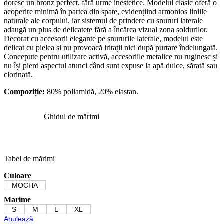
doresc un bronz perfect, fără urme inestetice. Modelul clasic oferă o
acoperire minimă în partea din spate, evidențiind armonios liniile
naturale ale corpului, iar sistemul de prindere cu șnururi laterale
adaugă un plus de delicatețe fără a încărca vizual zona șoldurilor.
Decorat cu accesorii elegante pe șnururile laterale, modelul este
delicat cu pielea și nu provoacă iritații nici după purtare îndelungată.
Concepute pentru utilizare activă, accesoriile metalice nu ruginesc și
nu își pierd aspectul atunci când sunt expuse la apă dulce, sărată sau
clorinată.
Compoziție:
80% poliamidă, 20% elastan.
Ghidul de mărimi
Tabel de mărimi
Culoare
MOCHA
Marime
S
M
L
XL
Anulează