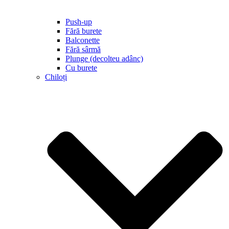
Push-up
Fără burete
Balconette
Fără sârmă
Plunge (decolteu adânc)
Cu burete
Chiloți