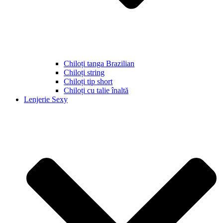
Chiloți tanga Brazilian
Chiloți string
Chiloți tip short
Chiloți cu talie înaltă
Lenjerie Sexy