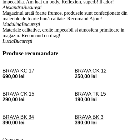
impecabila. Am luat un body, Reflexion, superb! Il ador!
Alexandra
București
Magazinul arată foarte frumos, produsele sunt confecționate din
materiale de foarte bună calitate. Recomand Ajour!
Madalina
București
Materiale calitative, croite impecabil si atmosfera primitoare in
magazin. Recomand cu drag!
Lucia
București
Produse recomandate
BRAVA KC 17
BRAVA CK 12
690,00
lei
250,00
lei
BRAVA CK 15
BRAVA TK 15
290,00
lei
190,00
lei
BRAVA BK 34
BRAVA BK 3
390,00
lei
390,00
lei
Companie