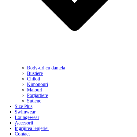
Body-uri cu dantela
Bustiere
Chiloti
Kimonouri
Maiouri
Portjartiere
Sutiene
Size Plus
Swimwear
Loungewear
Accesorii
Îngrijirea lenjeriei
Contact