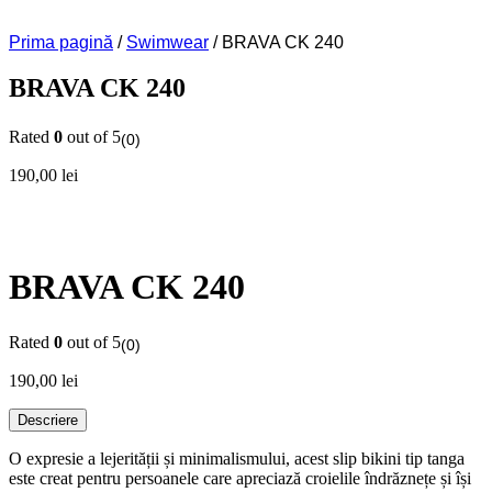
Prima pagină
/
Swimwear
/ BRAVA CK 240
BRAVA CK 240
Rated
0
out of 5
(0)
190,00
lei
BRAVA CK 240
Rated
0
out of 5
(0)
190,00
lei
Descriere
O expresie a lejerității și minimalismului, acest slip bikini tip tanga
este creat pentru persoanele care apreciază croielile îndrăznețe și își