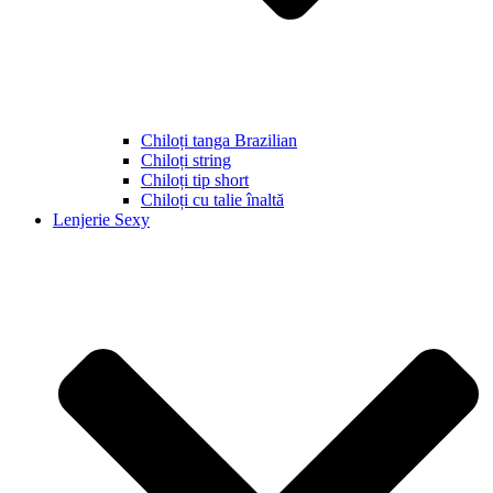
Chiloți tanga Brazilian
Chiloți string
Chiloți tip short
Chiloți cu talie înaltă
Lenjerie Sexy