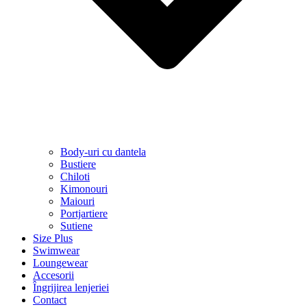
Body-uri cu dantela
Bustiere
Chiloti
Kimonouri
Maiouri
Portjartiere
Sutiene
Size Plus
Swimwear
Loungewear
Accesorii
Îngrijirea lenjeriei
Contact