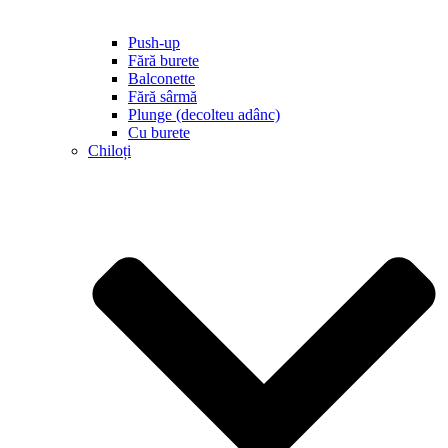
Push-up
Fără burete
Balconette
Fără sârmă
Plunge (decolteu adânc)
Cu burete
Chiloți