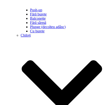
Push-up
Fără burete
Balconette
Fără sârmă
Plunge (decolteu adânc)
Cu burete
Chiloți