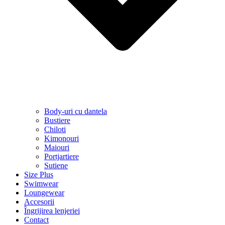
Body-uri cu dantela
Bustiere
Chiloti
Kimonouri
Maiouri
Portjartiere
Sutiene
Size Plus
Swimwear
Loungewear
Accesorii
Îngrijirea lenjeriei
Contact