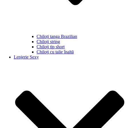
Chiloți tanga Brazilian
Chiloți string
Chiloți tip short
Chiloți cu talie înaltă
Lenjerie Sexy