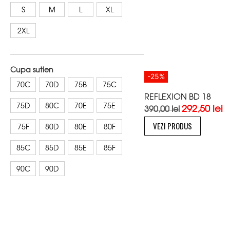
S
M
L
XL
2XL
Cupa sutien
-25%
70C
70D
75B
75C
REFLEXION BD 18
75D
80C
70E
75E
292,50
lei
390,00
lei
VEZI PRODUS
75F
80D
80E
80F
85C
85D
85E
85F
90C
90D