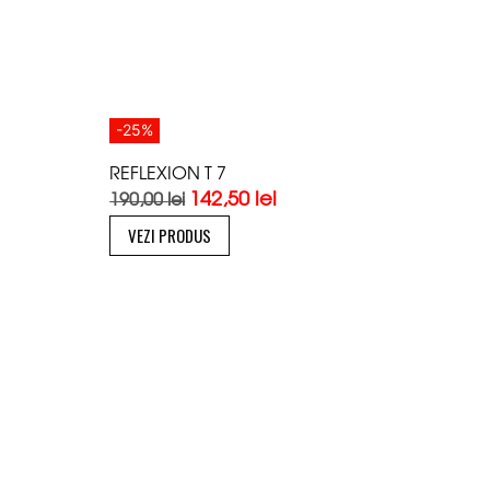
-25%
REFLEXION T 7
142,50
lei
190,00
lei
VEZI PRODUS