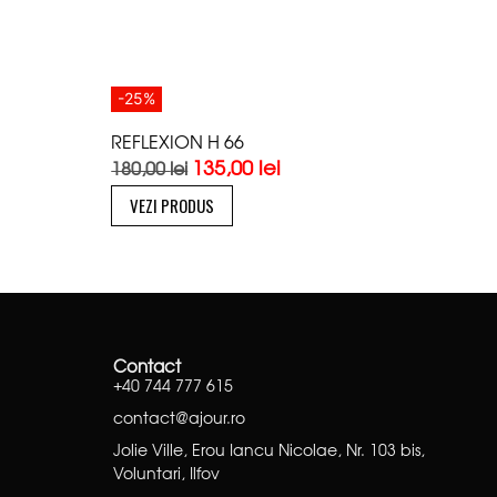
-25%
REFLEXION H 66
135,00
lei
180,00
lei
VEZI PRODUS
Contact
+40 744 777 615
contact@ajour.ro
Jolie Ville, Erou Iancu Nicolae, Nr. 103 bis,
Voluntari, Ilfov