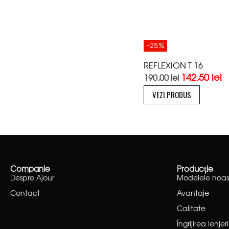
-25%
REFLEXION T 16
142,50
lei
190,00
lei
VEZI PRODUS
Companie
Producție
Despre Ajour
Modelele noas
Contact
Avantaje
Calitate
Îngrijirea lenjeri