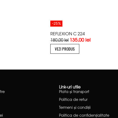
-25%
REFLEXION C 224
135,00
lei
180,00
lei
VEZI PRODUS
Link-uri utile
tre
Plata și transport
Politica de retur
Termeni și condiții
ei
Politica de confidențialitate