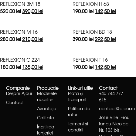
REFLEXION BM 18
REFLEXION H 68
520,00
lei
390,00
lei
190,00
lei
142,50
lei
REFLEXION M 16
REFLEXION BD 18
280,00
lei
210,00
lei
390,00
lei
292,50
lei
REFLEXION C 224
REFLEXION T 16
180,00
lei
135,00
lei
190,00
lei
142,50
lei
Companie
Producție
Link-uri utile
Contact
Despre Ajour
Modelele
Plata și
+40 744 777
noastre
transport
615
Contact
Avantaje
Politica de
contact@ajour.ro
retur
Jolie Ville, Erou
Calitate
Termeni și
Iancu Nicolae,
Îngrijirea
condiții
Nr. 103 bis,
lenjeriei