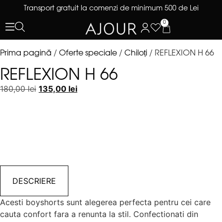
Transport gratuit la comenzi de minimum 500 de Lei
0
Prima pagină
/
Oferte speciale
/
Chiloți
/ REFLEXION H 66
REFLEXION H 66
180,00
lei
135,00
lei
DESCRIERE
Acesti boyshorts sunt alegerea perfecta pentru cei care
cauta confort fara a renunta la stil. Confectionati din