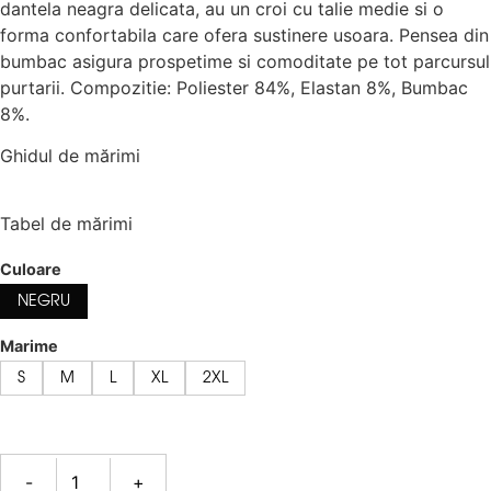
dantela neagra delicata, au un croi cu talie medie si o
forma confortabila care ofera sustinere usoara. Pensea din
bumbac asigura prospetime si comoditate pe tot parcursul
purtarii. Compozitie: Poliester 84%, Elastan 8%, Bumbac
8%.
Ghidul de mărimi
Tabel de mărimi
Culoare
NEGRU
Marime
S
M
L
XL
2XL
-
+