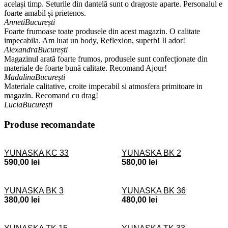
același timp. Seturile din dantelă sunt o dragoste aparte. Personalul e
foarte amabil și prietenos.
Anneti
București
Foarte frumoase toate produsele din acest magazin. O calitate
impecabila. Am luat un body, Reflexion, superb! Il ador!
Alexandra
București
Magazinul arată foarte frumos, produsele sunt confecționate din
materiale de foarte bună calitate. Recomand Ajour!
Madalina
București
Materiale calitative, croite impecabil si atmosfera primitoare in
magazin. Recomand cu drag!
Lucia
București
Produse recomandate
YUNASKA KC 33
YUNASKA BK 2
590,00
lei
580,00
lei
YUNASKA BK 3
YUNASKA BK 36
380,00
lei
480,00
lei