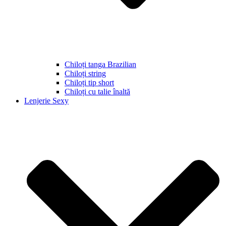
Chiloți tanga Brazilian
Chiloți string
Chiloți tip short
Chiloți cu talie înaltă
Lenjerie Sexy