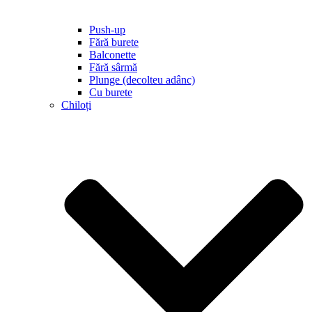
Push-up
Fără burete
Balconette
Fără sârmă
Plunge (decolteu adânc)
Cu burete
Chiloți