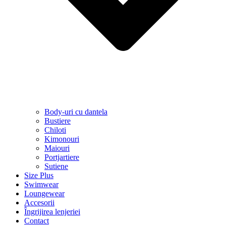
Body-uri cu dantela
Bustiere
Chiloti
Kimonouri
Maiouri
Portjartiere
Sutiene
Size Plus
Swimwear
Loungewear
Accesorii
Îngrijirea lenjeriei
Contact