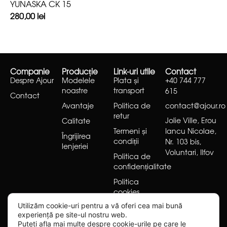
YUNASKA CK 15
280,00
lei
Companie
Producție
Link-uri utile
Contact
Despre Ajour
Modelele
Plata și
+40 744 777
noastre
transport
615
Contact
Avantaje
Politica de
contact@ajour.ro
retur
Jolie Ville, Erou
Calitate
Termeni și
Iancu Nicolae,
Îngrijirea
condiții
Nr. 103 bis,
lenjeriei
Voluntari, Ilfov
Politica de
confidențialitate
Politica
cookies
Utilizăm cookie-uri pentru a vă oferi cea mai bună
experiență pe site-ul nostru web.
Puteți afla mai multe despre cookie-urile pe care le