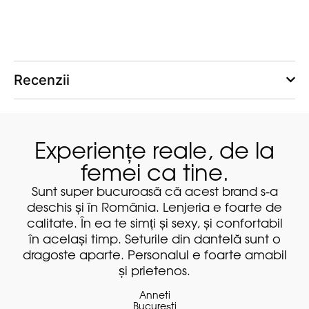
Recenzii
Experiențe reale, de la
femei ca tine.
 super bucuroasă că acest brand s-a
Foarte frum
is și în România. Lenjeria e foarte de
magazin. O 
te. În ea te simți și sexy, și confortabil
body, 
elași timp. Seturile din dantelă sunt o
te aparte. Personalul e foarte amabil
și prietenos.
Anneti
București