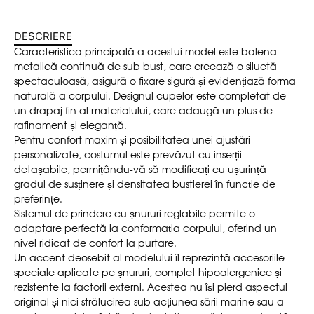
DESCRIERE
Caracteristica principală a acestui model este balena
metalică continuă de sub bust, care creează o siluetă
spectaculoasă, asigură o fixare sigură și evidențiază forma
naturală a corpului. Designul cupelor este completat de
un drapaj fin al materialului, care adaugă un plus de
rafinament și eleganță.
Pentru confort maxim și posibilitatea unei ajustări
personalizate, costumul este prevăzut cu inserții
detașabile, permițându-vă să modificați cu ușurință
gradul de susținere și densitatea bustierei în funcție de
preferințe.
Sistemul de prindere cu șnururi reglabile permite o
adaptare perfectă la conformația corpului, oferind un
nivel ridicat de confort la purtare.
Un accent deosebit al modelului îl reprezintă accesoriile
speciale aplicate pe șnururi, complet hipoalergenice și
rezistente la factorii externi. Acestea nu își pierd aspectul
original și nici strălucirea sub acțiunea sării marine sau a