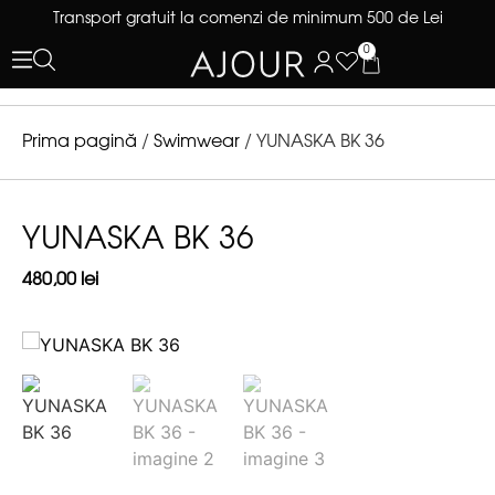
Transport gratuit la comenzi de minimum 500 de Lei
0
Prima pagină
/
Swimwear
/ YUNASKA BK 36
YUNASKA BK 36
480,00
lei