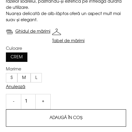
razelor soarelui, păstrându-și estetica pe întreaga durată
de utilizare.
Nuanța delicată de alb-lăptos oferă un aspect mult mai
suav și elegant.
Ghidul de mărimi
Tabel de mărimi
Culoare
CREM
Marime
S
M
L
Anulează
-
+
ADAUGĂ ÎN COȘ