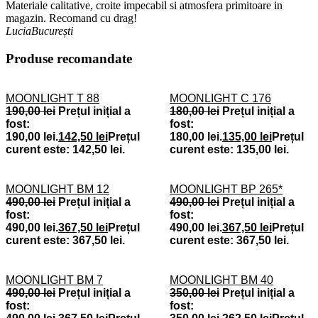
Materiale calitative, croite impecabil si atmosfera primitoare in
magazin. Recomand cu drag!
Lucia
București
Produse recomandate
MOONLIGHT T 88
MOONLIGHT C 176
190,00
lei
Prețul inițial a
180,00
lei
Prețul inițial a
fost:
fost:
190,00 lei.
142,50
lei
Prețul
180,00 lei.
135,00
lei
Prețul
curent este: 142,50 lei.
curent este: 135,00 lei.
MOONLIGHT BM 12
MOONLIGHT BP 265*
490,00
lei
Prețul inițial a
490,00
lei
Prețul inițial a
fost:
fost:
490,00 lei.
367,50
lei
Prețul
490,00 lei.
367,50
lei
Prețul
curent este: 367,50 lei.
curent este: 367,50 lei.
MOONLIGHT BM 7
MOONLIGHT BM 40
490,00
lei
Prețul inițial a
350,00
lei
Prețul inițial a
fost:
fost: