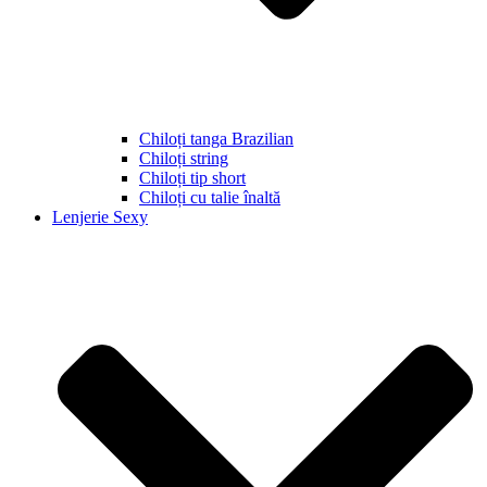
Chiloți tanga Brazilian
Chiloți string
Chiloți tip short
Chiloți cu talie înaltă
Lenjerie Sexy