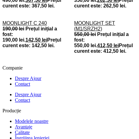
490,00 lei.
367,50
lei
Prețul
350,00 lei.
262,50
lei
Prețul
curent este: 367,50 lei.
curent este: 262,50 lei.
MOONLIGHT C 240
MOONLIGHT SET
190,00
lei
Prețul inițial a
(M1/SRZH2)
fost:
550,00
lei
Prețul inițial a
190,00 lei.
142,50
lei
Prețul
fost:
curent este: 142,50 lei.
550,00 lei.
412,50
lei
Prețul
curent este: 412,50 lei.
Companie
Despre Ajour
Contact
Despre Ajour
Contact
Producție
Modelele noastre
Avantaje
Calitate
Îngrijirea lenjeriei