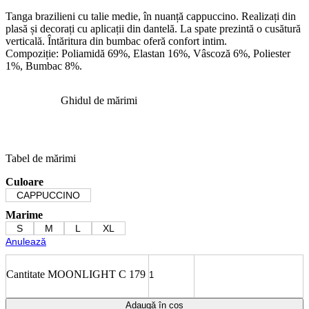
Tanga brazilieni cu talie medie, în nuanță cappuccino. Realizați din
plasă și decorați cu aplicații din dantelă. La spate prezintă o cusătură
verticală. Întăritura din bumbac oferă confort intim.
Compoziție: Poliamidă 69%, Elastan 16%, Vâscoză 6%, Poliester
1%, Bumbac 8%.
Ghidul de mărimi
Tabel de mărimi
Culoare
CAPPUCCINO
Marime
S
M
L
XL
Anulează
Cantitate MOONLIGHT C 179
Adaugă în coș