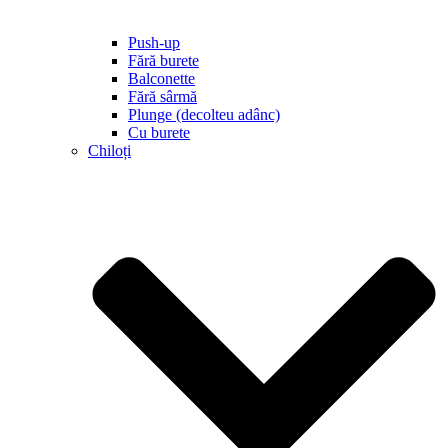
Push-up
Fără burete
Balconette
Fără sârmă
Plunge (decolteu adânc)
Cu burete
Chiloți