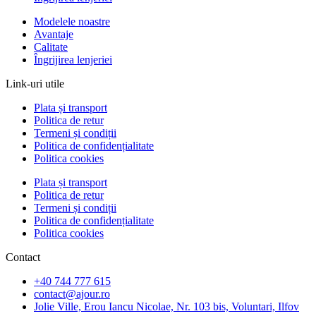
Modelele noastre
Avantaje
Calitate
Îngrijirea lenjeriei
Link-uri utile
Plata și transport
Politica de retur
Termeni și condiții
Politica de confidențialitate
Politica cookies
Plata și transport
Politica de retur
Termeni și condiții
Politica de confidențialitate
Politica cookies
Contact
+40 744 777 615
contact@ajour.ro
Jolie Ville, Erou Iancu Nicolae, Nr. 103 bis, Voluntari, Ilfov