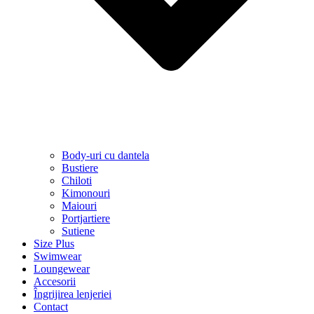
Body-uri cu dantela
Bustiere
Chiloti
Kimonouri
Maiouri
Portjartiere
Sutiene
Size Plus
Swimwear
Loungewear
Accesorii
Îngrijirea lenjeriei
Contact