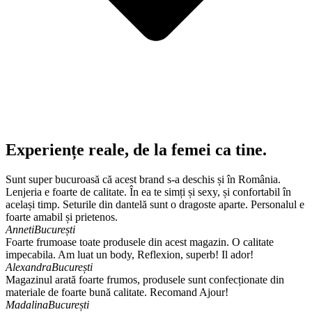
Experiențe reale, de la femei ca tine.
Sunt super bucuroasă că acest brand s-a deschis și în România.
Lenjeria e foarte de calitate. În ea te simți și sexy, și confortabil în
același timp. Seturile din dantelă sunt o dragoste aparte. Personalul e
foarte amabil și prietenos.
Anneti
București
Foarte frumoase toate produsele din acest magazin. O calitate
impecabila. Am luat un body, Reflexion, superb! Il ador!
Alexandra
București
Magazinul arată foarte frumos, produsele sunt confecționate din
materiale de foarte bună calitate. Recomand Ajour!
Madalina
București