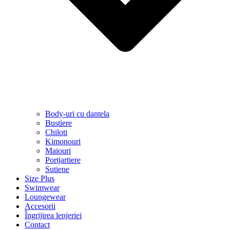
Body-uri cu dantela
Bustiere
Chiloti
Kimonouri
Maiouri
Portjartiere
Sutiene
Size Plus
Swimwear
Loungewear
Accesorii
Îngrijirea lenjeriei
Contact