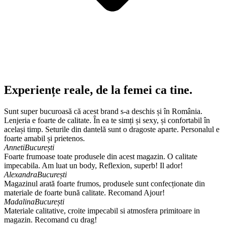
Experiențe reale, de la femei ca tine.
Sunt super bucuroasă că acest brand s-a deschis și în România.
Lenjeria e foarte de calitate. În ea te simți și sexy, și confortabil în
același timp. Seturile din dantelă sunt o dragoste aparte. Personalul e
foarte amabil și prietenos.
Anneti
București
Foarte frumoase toate produsele din acest magazin. O calitate
impecabila. Am luat un body, Reflexion, superb! Il ador!
Alexandra
București
Magazinul arată foarte frumos, produsele sunt confecționate din
materiale de foarte bună calitate. Recomand Ajour!
Madalina
București
Materiale calitative, croite impecabil si atmosfera primitoare in
magazin. Recomand cu drag!