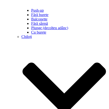
Push-up
Fără burete
Balconette
Fără sârmă
Plunge (decolteu adânc)
Cu burete
Chiloți