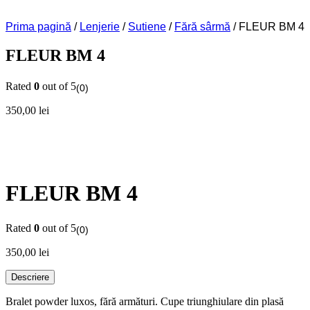
Prima pagină
/
Lenjerie
/
Sutiene
/
Fără sârmă
/ FLEUR BM 4
FLEUR BM 4
Rated
0
out of 5
(0)
350,00
lei
FLEUR BM 4
Rated
0
out of 5
(0)
350,00
lei
Descriere
Bralet powder luxos, fără armături. Cupe triunghiulare din plasă