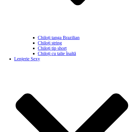
Chiloți tanga Brazilian
Chiloți string
Chiloți tip short
Chiloți cu talie înaltă
Lenjerie Sexy