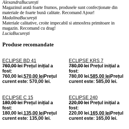
Alexandra
București
Magazinul arată foarte frumos, produsele sunt confecționate din
materiale de foarte bună calitate. Recomand Ajour!
Madalina
București
Materiale calitative, croite impecabil si atmosfera primitoare in
magazin. Recomand cu drag!
Lucia
București
Produse recomandate
ECLIPSE BD 41
ECLIPSE KRS 7
760,00
lei
Prețul inițial a
780,00
lei
Prețul inițial a
fost:
fost:
760,00 lei.
570,00
lei
Prețul
780,00 lei.
585,00
lei
Prețul
curent este: 570,00 lei.
curent este: 585,00 lei.
ECLIPSE C 15
ECLIPSE 240
180,00
lei
Prețul inițial a
220,00
lei
Prețul inițial a
fost:
fost:
180,00 lei.
135,00
lei
Prețul
220,00 lei.
165,00
lei
Prețul
curent este: 135,00 lei.
curent este: 165,00 lei.