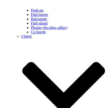
Push-up
Fără burete
Balconette
Fără sârmă
Plunge (decolteu adânc)
Cu burete
Chiloți