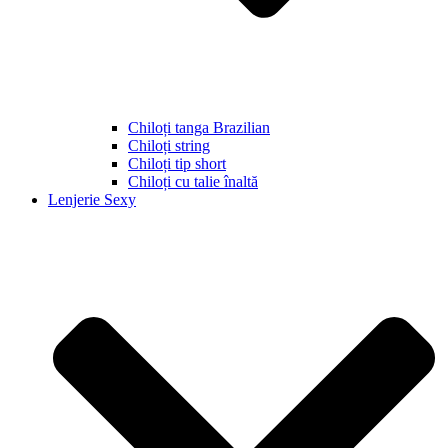
Chiloți tanga Brazilian
Chiloți string
Chiloți tip short
Chiloți cu talie înaltă
Lenjerie Sexy