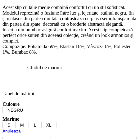
Acest slip cu talie medie combină confortul cu un stil sofisticat.
Modelul reprezintă o fuziune între lux și lejeritate: satinul negru, fin
și mătăsos din partea din față contrastează cu plasa semi-transparentă
din partea din spate, decorată cu o broderie abstractă elegantă.
Inserția din bumbac asigură confort maxim. Acest slip completează
perfect orice sutien din aceeași colecție, creând un look armonios și
complet.
Compoziție: Poliamidă 69%, Elastan 16%, Vâscoză 6%, Poliester
1%, Bumbac 8%.
Ghidul de mărimi
Tabel de mărimi
Culoare
NEGRU
Marime
S
M
L
XL
Anulează