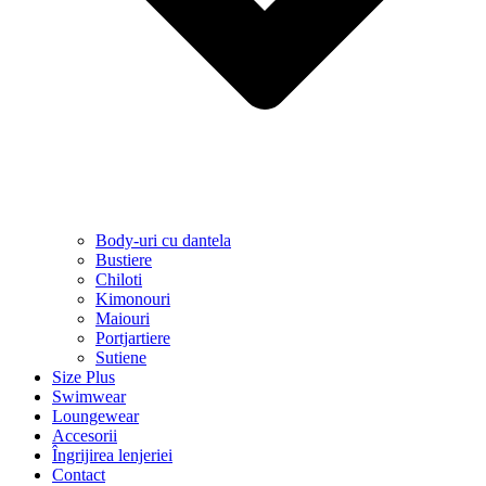
Body-uri cu dantela
Bustiere
Chiloti
Kimonouri
Maiouri
Portjartiere
Sutiene
Size Plus
Swimwear
Loungewear
Accesorii
Îngrijirea lenjeriei
Contact