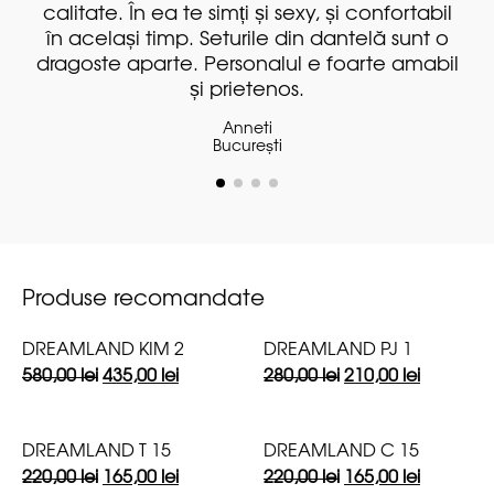
litate. În ea te simți și sexy, și confortabil
bo
 același timp. Seturile din dantelă sunt o
goste aparte. Personalul e foarte amabil
și prietenos.
Anneti
București
Produse recomandate
DREAMLAND KIM 2
DREAMLAND PJ 1
580,00
lei
435,00
lei
280,00
lei
210,00
lei
DREAMLAND T 15
DREAMLAND C 15
220,00
lei
165,00
lei
220,00
lei
165,00
lei