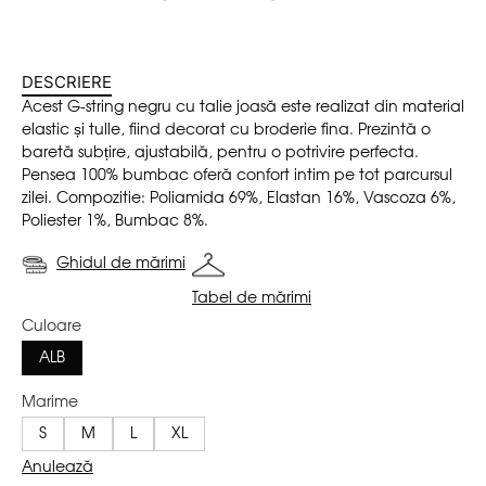
DESCRIERE
Acest G-string negru cu talie joasă este realizat din material
elastic și tulle, fiind decorat cu broderie fina. Prezintă o
baretă subțire, ajustabilă, pentru o potrivire perfecta.
Pensea 100% bumbac oferă confort intim pe tot parcursul
zilei. Compozitie: Poliamida 69%, Elastan 16%, Vascoza 6%,
Poliester 1%, Bumbac 8%.
Ghidul de mărimi
Tabel de mărimi
Culoare
ALB
Marime
S
M
L
XL
Anulează