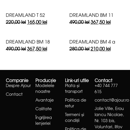
DREAMLAND T 52
DREAMLAND BM 11
220,00
lei
165,00
lei
490,00
lei
367,50
lei
DREAMLAND BM 18
DREAMLAND BM 4 a
490,00
lei
367,50
lei
280,00
lei
210,00
lei
Companie
Producție
Link-uri utile
Contact
Despre Ajour
Modelele
Plata și
+40 744 777
noastre
transport
615
Contact
Avantaje
Politica de
contact@ajour.ro
retur
Jolie Ville, Erou
Calitate
Termeni și
Iancu Nicolae,
Îngrijirea
condiții
Nr. 103 bis,
lenjeriei
Voluntari, Ilfov
Politica de