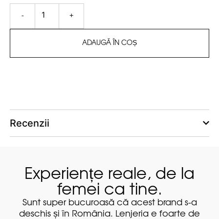
-
+
ADAUGĂ ÎN COȘ
Recenzii
Experiențe reale, de la
femei ca tine.
unt super bucuroasă că acest brand s-a
Foarte f
schis și în România. Lenjeria e foarte de
magazin.