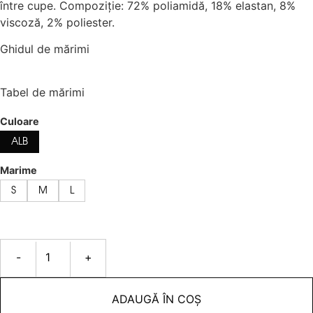
între cupe. Compoziție: 72% poliamidă, 18% elastan, 8%
viscoză, 2% poliester.
Ghidul de mărimi
Tabel de mărimi
Culoare
ALB
Marime
S
M
L
-
+
ADAUGĂ ÎN COȘ