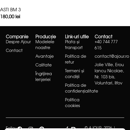
ASTI BM 3
180,00
lei
Companie
Producție
Link-uri utile
Contact
Despre Ajour
Modelele
Plata și
+40 744 777
noastre
transport
615
Contact
Avantaje
Politica de
contact@ajour.ro
retur
Jolie Ville, Erou
Calitate
Termeni și
Iancu Nicolae,
Îngrijirea
condiții
Nr. 103 bis,
lenjeriei
Voluntari, Ilfov
Politica de
confidențialitate
Politica
cookies
Follow
© AJOUR, 2026 |