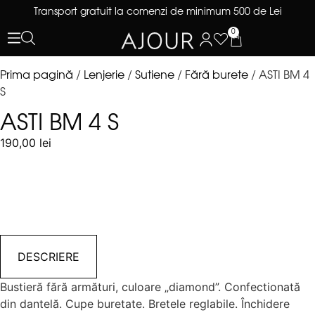
Transport gratuit la comenzi de minimum 500 de Lei
0
Prima pagină
/
Lenjerie
/
Sutiene
/
Fără burete
/ ASTI BM 4
S
ASTI BM 4 S
190,00
lei
DESCRIERE
Bustieră fără armături, culoare „diamond”. Confectionată
din dantelă. Cupe buretate. Bretele reglabile. Închidere