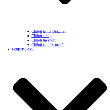
Chiloți tanga Brazilian
Chiloți string
Chiloți tip short
Chiloți cu talie înaltă
Lenjerie Sexy