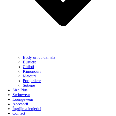
Body-uri cu dantela
Bustiere
Chiloti
Kimonouri
Maiouri
Portjartiere
Sutiene
Size Plus
Swimwear
Loungewear
Accesorii
Îngrijirea lenjeriei
Contact