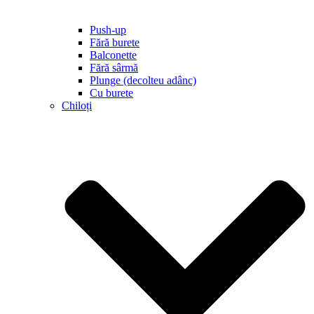
Push-up
Fără burete
Balconette
Fără sârmă
Plunge (decolteu adânc)
Cu burete
Chiloți