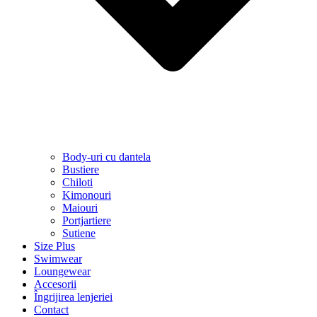
Body-uri cu dantela
Bustiere
Chiloti
Kimonouri
Maiouri
Portjartiere
Sutiene
Size Plus
Swimwear
Loungewear
Accesorii
Îngrijirea lenjeriei
Contact