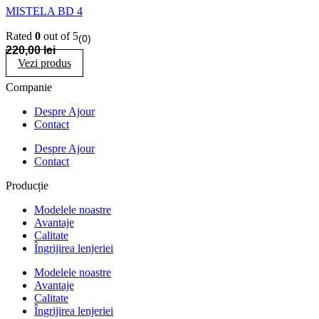
MISTELA BD 4
Rated
0
out of 5
(0)
220,00
lei
Vezi produs
Companie
Despre Ajour
Contact
Despre Ajour
Contact
Producție
Modelele noastre
Avantaje
Calitate
Îngrijirea lenjeriei
Modelele noastre
Avantaje
Calitate
Îngrijirea lenjeriei