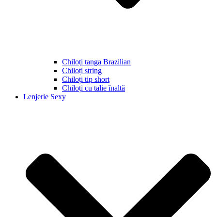
Chiloți tanga Brazilian
Chiloți string
Chiloți tip short
Chiloți cu talie înaltă
Lenjerie Sexy