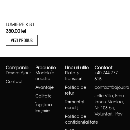
LUMIÈRE K 81
380,00
lei
VEZI PRODUS
Companie
Producție
Link-uri utile
Contact
Despre Ajour
Modelele
Plata și
+40 744 777
noastre
transport
615
Contact
Avantaje
Politica de
contact@ajour.ro
retur
Jolie Ville, Erou
Calitate
Termeni și
Iancu Nicolae,
Îngrijirea
condiții
Nr. 103 bis,
lenjeriei
Voluntari, Ilfov
Politica de
confidențialitate