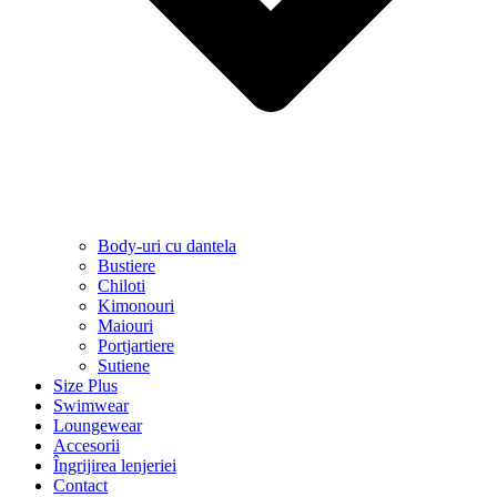
Body-uri cu dantela
Bustiere
Chiloti
Kimonouri
Maiouri
Portjartiere
Sutiene
Size Plus
Swimwear
Loungewear
Accesorii
Îngrijirea lenjeriei
Contact