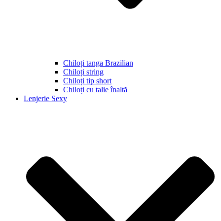
Chiloți tanga Brazilian
Chiloți string
Chiloți tip short
Chiloți cu talie înaltă
Lenjerie Sexy