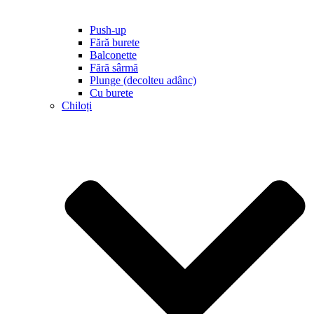
Push-up
Fără burete
Balconette
Fără sârmă
Plunge (decolteu adânc)
Cu burete
Chiloți