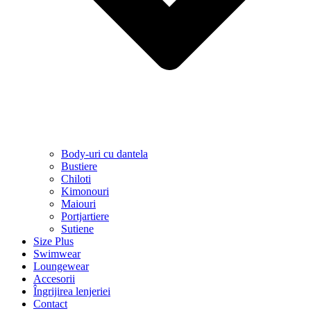
Body-uri cu dantela
Bustiere
Chiloti
Kimonouri
Maiouri
Portjartiere
Sutiene
Size Plus
Swimwear
Loungewear
Accesorii
Îngrijirea lenjeriei
Contact