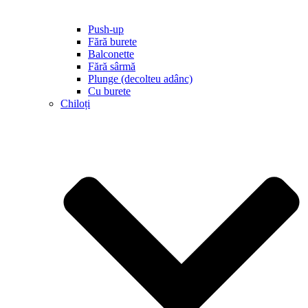
Push-up
Fără burete
Balconette
Fără sârmă
Plunge (decolteu adânc)
Cu burete
Chiloți