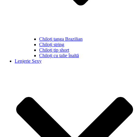
Chiloți tanga Brazilian
Chiloți string
Chiloți tip short
Chiloți cu talie înaltă
Lenjerie Sexy