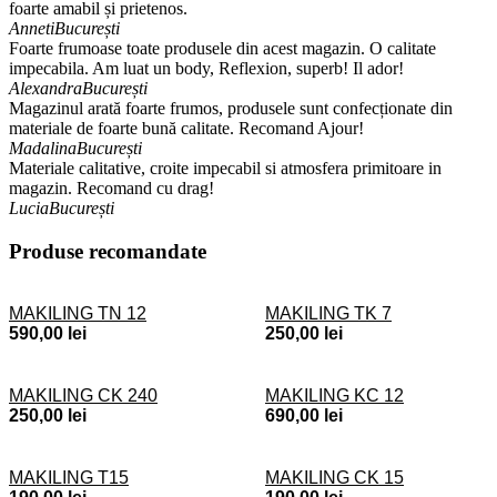
foarte amabil și prietenos.
Anneti
București
Foarte frumoase toate produsele din acest magazin. O calitate
impecabila. Am luat un body, Reflexion, superb! Il ador!
Alexandra
București
Magazinul arată foarte frumos, produsele sunt confecționate din
materiale de foarte bună calitate. Recomand Ajour!
Madalina
București
Materiale calitative, croite impecabil si atmosfera primitoare in
magazin. Recomand cu drag!
Lucia
București
Produse recomandate
MAKILING TN 12
MAKILING TK 7
590,00
lei
250,00
lei
MAKILING CK 240
MAKILING KC 12
250,00
lei
690,00
lei
MAKILING T15
MAKILING CK 15