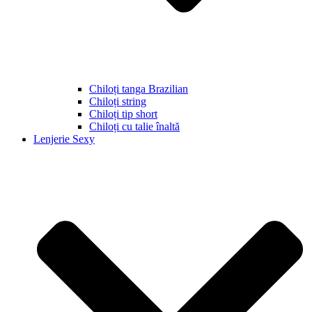
Chiloți tanga Brazilian
Chiloți string
Chiloți tip short
Chiloți cu talie înaltă
Lenjerie Sexy