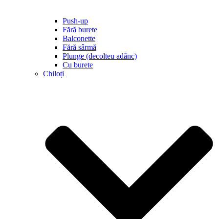
Push-up
Fără burete
Balconette
Fără sârmă
Plunge (decolteu adânc)
Cu burete
Chiloți