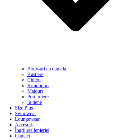
Body-uri cu dantela
Bustiere
Chiloti
Kimonouri
Maiouri
Portjartiere
Sutiene
Size Plus
Swimwear
Loungewear
Accesorii
Îngrijirea lenjeriei
Contact