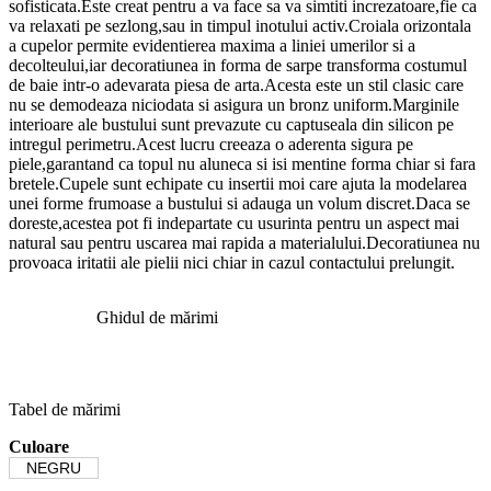
sofisticata.Este creat pentru a va face sa va simtiti increzatoare,fie ca
va relaxati pe sezlong,sau in timpul inotului activ.Croiala orizontala
a cupelor permite evidentierea maxima a liniei umerilor si a
decolteului,iar decoratiunea in forma de sarpe transforma costumul
de baie intr-o adevarata piesa de arta.Acesta este un stil clasic care
nu se demodeaza niciodata si asigura un bronz uniform.Marginile
interioare ale bustului sunt prevazute cu captuseala din silicon pe
intregul perimetru.Acest lucru creeaza o aderenta sigura pe
piele,garantand ca topul nu aluneca si isi mentine forma chiar si fara
bretele.Cupele sunt echipate cu insertii moi care ajuta la modelarea
unei forme frumoase a bustului si adauga un volum discret.Daca se
doreste,acestea pot fi indepartate cu usurinta pentru un aspect mai
natural sau pentru uscarea mai rapida a materialului.Decoratiunea nu
provoaca iritatii ale pielii nici chiar in cazul contactului prelungit.
Ghidul de mărimi
Tabel de mărimi
Culoare
NEGRU