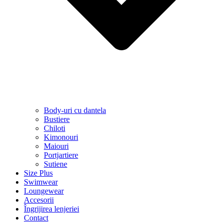
Body-uri cu dantela
Bustiere
Chiloti
Kimonouri
Maiouri
Portjartiere
Sutiene
Size Plus
Swimwear
Loungewear
Accesorii
Îngrijirea lenjeriei
Contact