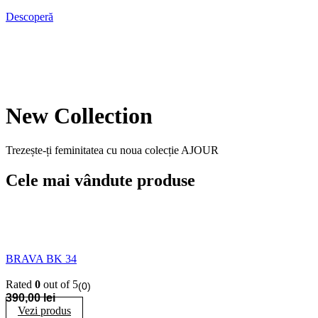
Descoperă
New Collection
Trezește-ți feminitatea cu noua colecție AJOUR
Cele mai vândute produse
BRAVA BK 34
Rated
0
out of 5
(0)
390,00
lei
Vezi produs