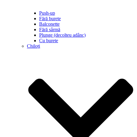
Push-up
Fără burete
Balconette
Fără sârmă
Plunge (decolteu adânc)
Cu burete
Chiloți