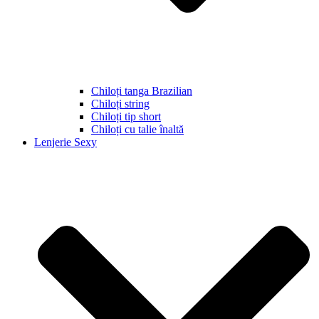
Chiloți tanga Brazilian
Chiloți string
Chiloți tip short
Chiloți cu talie înaltă
Lenjerie Sexy