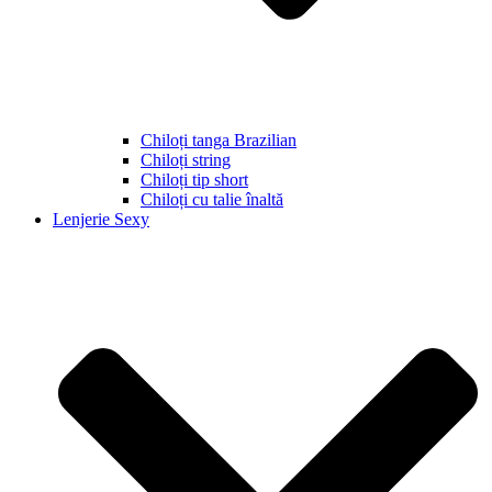
Chiloți tanga Brazilian
Chiloți string
Chiloți tip short
Chiloți cu talie înaltă
Lenjerie Sexy