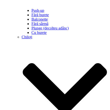
Push-up
Fără burete
Balconette
Fără sârmă
Plunge (decolteu adânc)
Cu burete
Chiloți