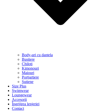
Body-uri cu dantela
Bustiere
Chiloti
Kimonouri
Maiouri
Portjartiere
Sutiene
Size Plus
Swimwear
Loungewear
Accesorii
Îngrijirea lenjeriei
Contact