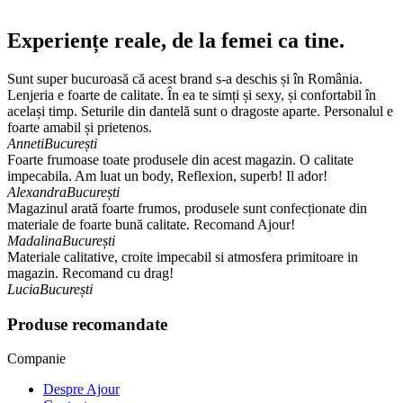
Experiențe reale, de la femei ca tine.
Sunt super bucuroasă că acest brand s-a deschis și în România.
Lenjeria e foarte de calitate. În ea te simți și sexy, și confortabil în
același timp. Seturile din dantelă sunt o dragoste aparte. Personalul e
foarte amabil și prietenos.
Anneti
București
Foarte frumoase toate produsele din acest magazin. O calitate
impecabila. Am luat un body, Reflexion, superb! Il ador!
Alexandra
București
Magazinul arată foarte frumos, produsele sunt confecționate din
materiale de foarte bună calitate. Recomand Ajour!
Madalina
București
Materiale calitative, croite impecabil si atmosfera primitoare in
magazin. Recomand cu drag!
Lucia
București
Produse recomandate
Companie
Despre Ajour