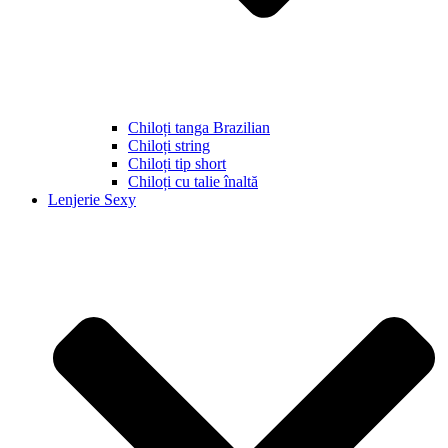
Chiloți tanga Brazilian
Chiloți string
Chiloți tip short
Chiloți cu talie înaltă
Lenjerie Sexy