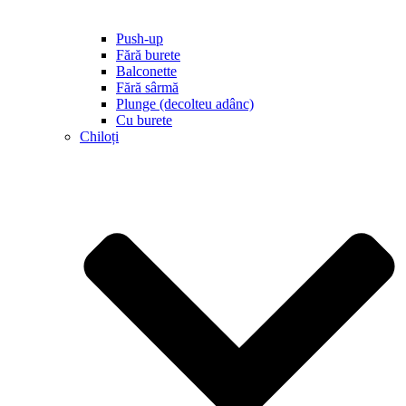
Push-up
Fără burete
Balconette
Fără sârmă
Plunge (decolteu adânc)
Cu burete
Chiloți