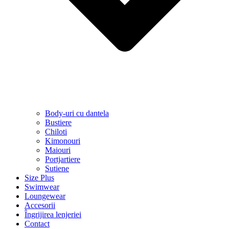
Body-uri cu dantela
Bustiere
Chiloti
Kimonouri
Maiouri
Portjartiere
Sutiene
Size Plus
Swimwear
Loungewear
Accesorii
Îngrijirea lenjeriei
Contact