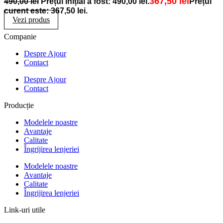
367,50
lei
490,00
lei
Prețul inițial a fost: 490,00 lei.
Prețul
curent este: 367,50 lei.
Vezi produs
Companie
Despre Ajour
Contact
Despre Ajour
Contact
Producție
Modelele noastre
Avantaje
Calitate
Îngrijirea lenjeriei
Modelele noastre
Avantaje
Calitate
Îngrijirea lenjeriei
Link-uri utile