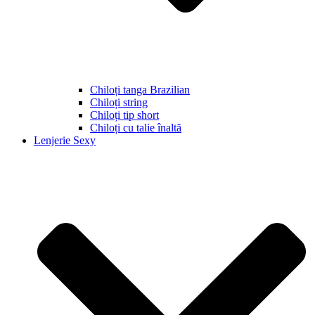
Chiloți tanga Brazilian
Chiloți string
Chiloți tip short
Chiloți cu talie înaltă
Lenjerie Sexy