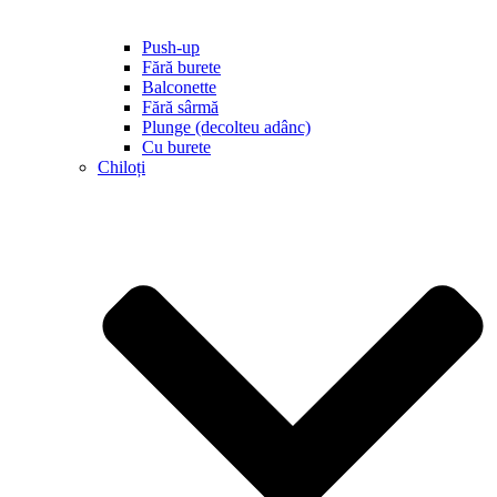
Push-up
Fără burete
Balconette
Fără sârmă
Plunge (decolteu adânc)
Cu burete
Chiloți