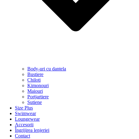
Body-uri cu dantela
Bustiere
Chiloti
Kimonouri
Maiouri
Portjartiere
Sutiene
Size Plus
Swimwear
Loungewear
Accesorii
Îngrijirea lenjeriei
Contact