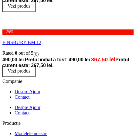
curent este: 367,50 lei.
Vezi produs
-25%
FINSBURY BM 12
Rated
0
out of 5
(0)
367,50
lei
490,00
lei
Prețul inițial a fost: 490,00 lei.
Prețul
curent este: 367,50 lei.
Vezi produs
Companie
Despre Ajour
Contact
Despre Ajour
Contact
Producție
Modelele noastre