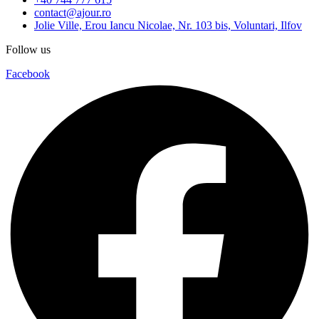
contact@ajour.ro
Jolie Ville, Erou Iancu Nicolae, Nr. 103 bis, Voluntari, Ilfov
Follow us
Facebook