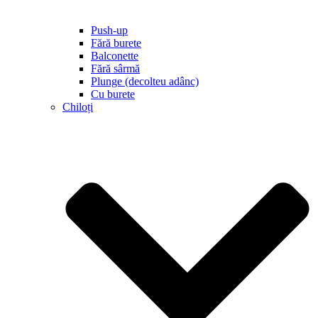
Push-up
Fără burete
Balconette
Fără sârmă
Plunge (decolteu adânc)
Cu burete
Chiloți