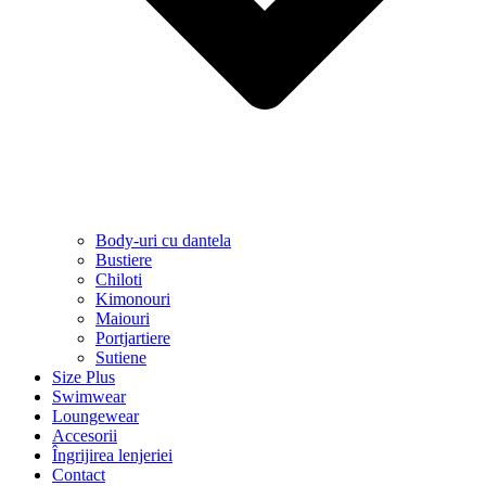
Body-uri cu dantela
Bustiere
Chiloti
Kimonouri
Maiouri
Portjartiere
Sutiene
Size Plus
Swimwear
Loungewear
Accesorii
Îngrijirea lenjeriei
Contact