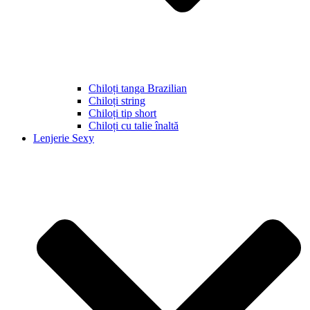
Chiloți tanga Brazilian
Chiloți string
Chiloți tip short
Chiloți cu talie înaltă
Lenjerie Sexy